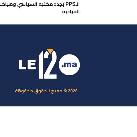
الـPPS يجدد مكتبه السياسي وهياكل
القيادية
ر
س
م
ا
س
2026 © جميع الحقوق محفوظة