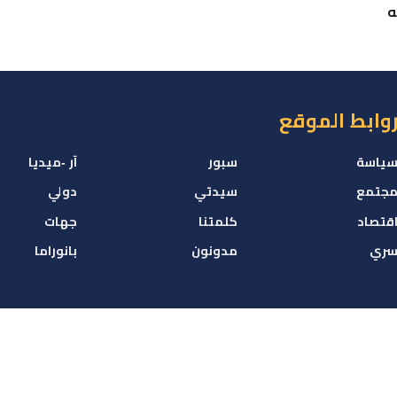
ه
وابط الموقع
ياسة
سبور
آر -ميديا
جتمع
سيدتي
دولي
قتصاد
كلمتنا
جهات
ري
مدونون
بانوراما