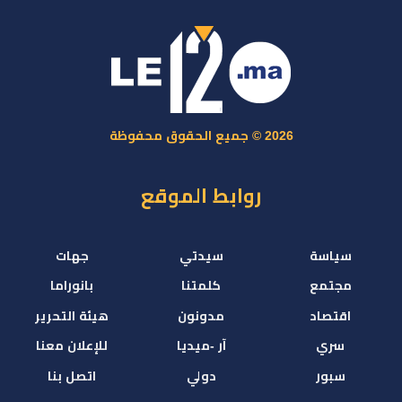
2026 © جميع الحقوق محفوظة
روابط الموقع
سياسة
سيدتي
جهات
مجتمع
كلمتنا
بانوراما
اقتصاد
مدونون
هيئة التحرير
سري
آر -ميديا
للإعلان معنا
سبور
دولي
اتصل بنا