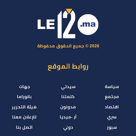
2026 © جميع الحقوق محفوظة
روابط الموقع
سياسة
سيدتي
جهات
مجتمع
كلمتنا
بانوراما
اقتصاد
مدونون
هيئة التحرير
سري
آر -ميديا
للإعلان معنا
سبور
دولي
اتصل بنا