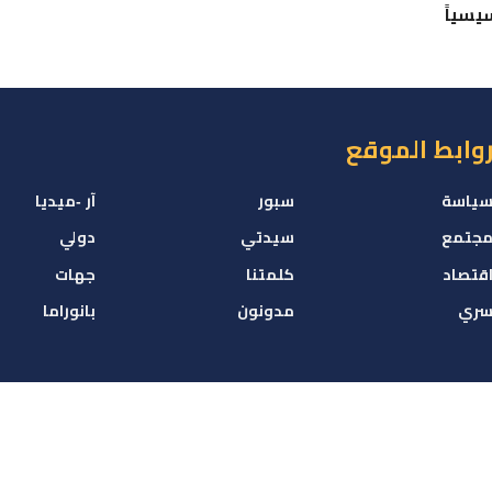
يسياً
وابط الموقع
ياسة
سبور
آر -ميديا
جتمع
سيدتي
دولي
قتصاد
كلمتنا
جهات
ري
مدونون
بانوراما