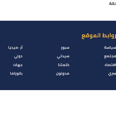
الة
وابط الموقع
ياسة
سبور
آر -ميديا
جتمع
سيدتي
دولي
قتصاد
كلمتنا
جهات
ري
مدونون
بانوراما