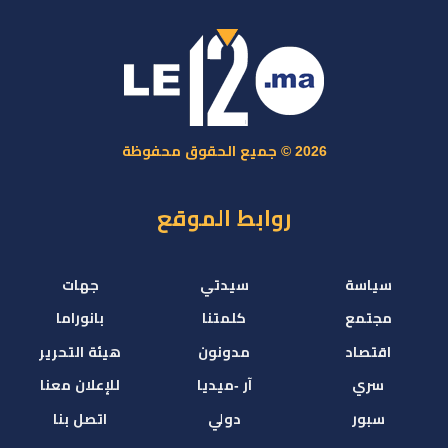
2026 © جميع الحقوق محفوظة
روابط الموقع
سياسة
سيدتي
جهات
مجتمع
كلمتنا
بانوراما
اقتصاد
مدونون
هيئة التحرير
سري
آر -ميديا
للإعلان معنا
سبور
دولي
اتصل بنا