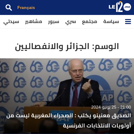
Français
سياسة
مجتمع
سري
سبور
مشاهير
سيدتي
الوسم:
الجزائر والانفصاليين
21:00 - 25 يونيو 2024
الصديق معنينو يكتب : الصحراء المغربية ليست من
أولويات الانتخابات الفرنسية