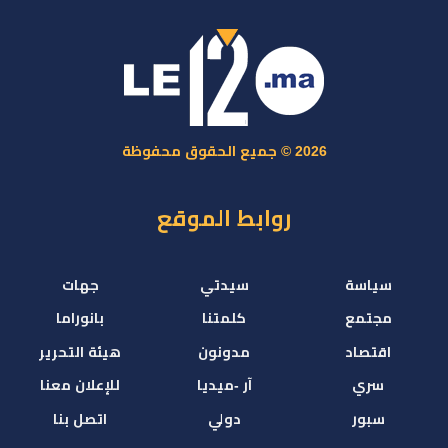
2026 © جميع الحقوق محفوظة
روابط الموقع
سياسة
سيدتي
جهات
مجتمع
كلمتنا
بانوراما
اقتصاد
مدونون
هيئة التحرير
سري
آر -ميديا
للإعلان معنا
سبور
دولي
اتصل بنا