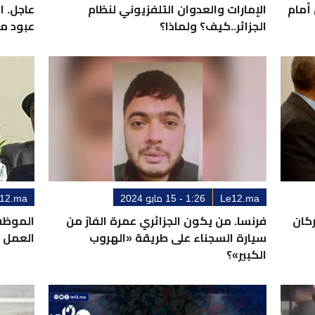
أمام
الإمارات والعدوان التلفزيوني لنظام
عاجل. ا
الجزائر..كيف؟ ولماذا؟
عبود من
Le12.ma
1:26 - 15 مايو 2024
12.ma
ركان
فرنسا. من يكون الجزائري عمرة الفارّ من
سيارة السجناء على طريقة «الهروب
العمل ل
الكبير»؟