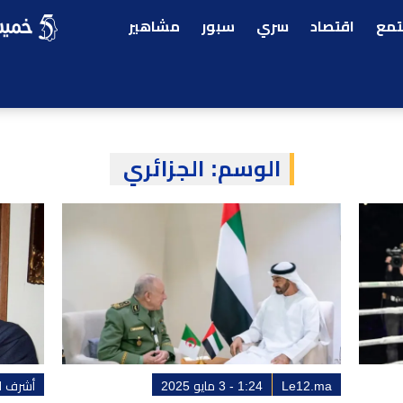
مع
اقتصاد
سري
سبور
مشاهير
الوسم:
الجزائري
Le12.ma
1:24 - 3 مايو 2025
أشرف ال