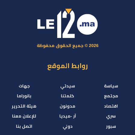
2026 © جميع الحقوق محفوظة
روابط الموقع
سياسة
سيدتي
جهات
مجتمع
كلمتنا
بانوراما
اقتصاد
مدونون
هيئة التحرير
سري
آر -ميديا
للإعلان معنا
سبور
دولي
اتصل بنا