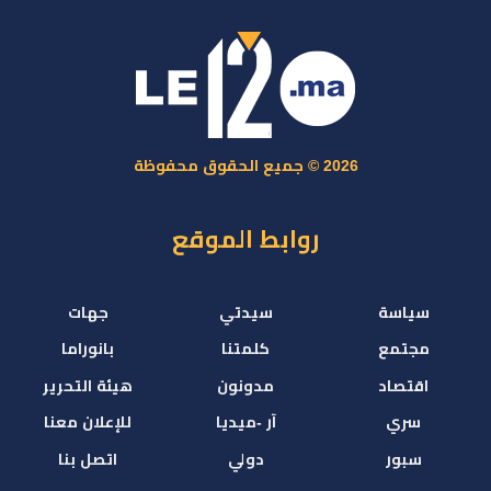
2026 © جميع الحقوق محفوظة
روابط الموقع
سياسة
سيدتي
جهات
مجتمع
كلمتنا
بانوراما
اقتصاد
مدونون
هيئة التحرير
سري
آر -ميديا
للإعلان معنا
سبور
دولي
اتصل بنا