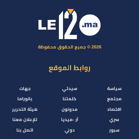
2026 © جميع الحقوق محفوظة
روابط الموقع
سياسة
سيدتي
جهات
مجتمع
كلمتنا
بانوراما
اقتصاد
مدونون
هيئة التحرير
سري
آر -ميديا
للإعلان معنا
سبور
دولي
اتصل بنا