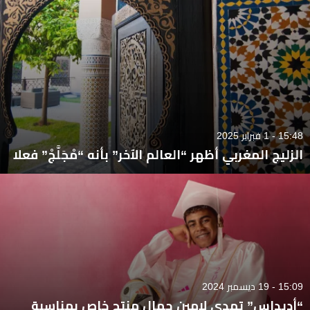
15:48 - 1 فبراير 2025
الزليج المغربي أظهر “العالم الآخر” بأنه “مْجَلَّجْ” فعلا
15:09 - 19 ديسمبر 2024
“أديداس” تهدي لامين جمال منتج خاص بمناسبة