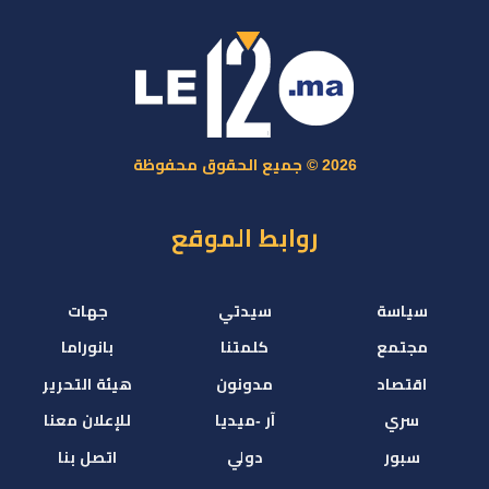
2026 © جميع الحقوق محفوظة
روابط الموقع
سياسة
سيدتي
جهات
مجتمع
كلمتنا
بانوراما
اقتصاد
مدونون
هيئة التحرير
سري
آر -ميديا
للإعلان معنا
سبور
دولي
اتصل بنا