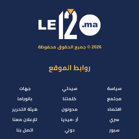
2026 © جميع الحقوق محفوظة
روابط الموقع
سياسة
سيدتي
جهات
مجتمع
كلمتنا
بانوراما
اقتصاد
مدونون
هيئة التحرير
سري
آر -ميديا
للإعلان معنا
سبور
دولي
اتصل بنا