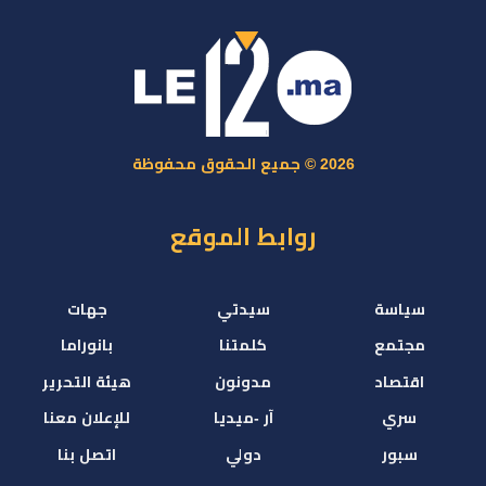
2026 © جميع الحقوق محفوظة
روابط الموقع
سياسة
سيدتي
جهات
مجتمع
كلمتنا
بانوراما
اقتصاد
مدونون
هيئة التحرير
سري
آر -ميديا
للإعلان معنا
سبور
دولي
اتصل بنا