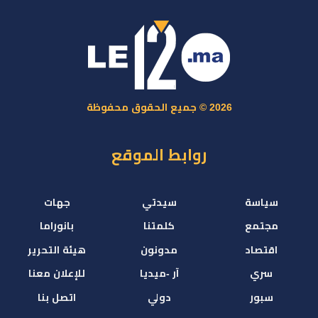
2026 © جميع الحقوق محفوظة
روابط الموقع
سياسة
سيدتي
جهات
مجتمع
كلمتنا
بانوراما
اقتصاد
مدونون
هيئة التحرير
سري
آر -ميديا
للإعلان معنا
سبور
دولي
اتصل بنا