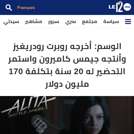
Français
سياسة
مجتمع
سري
سبور
مشاهير
سيدتي
الوسم:
أخرجه روبرت رودريغيز
وأنتجه جيمس كاميرون واستمر
التحضير له 20 سنة بتكلفة 170
مليون دولار