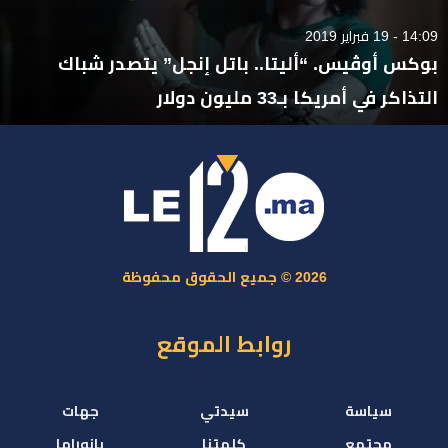
14:09 - 19 فبراير 2019
بوكس أوڤيس. “أليتا.. باتل إنجل” يتصدر شباك
التذاكر في أمريكا بـ33 مليون دولار
2026 © جميع الحقوق محفوظة
روابط الموقع
سياسة
سيدتي
جهات
مجتمع
كلمتنا
بانوراما