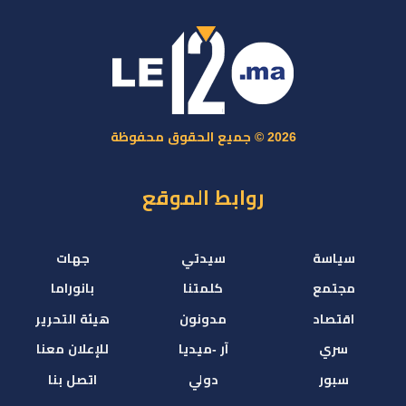
2026 © جميع الحقوق محفوظة
روابط الموقع
سياسة
سيدتي
جهات
مجتمع
كلمتنا
بانوراما
اقتصاد
مدونون
هيئة التحرير
سري
آر -ميديا
للإعلان معنا
سبور
دولي
اتصل بنا